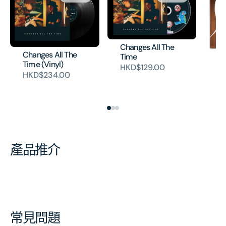
Changes All The
Changes All The
Time
Le
Time (Vinyl)
HKD$129.00
H
HKD$234.00
產品推介
常見問題