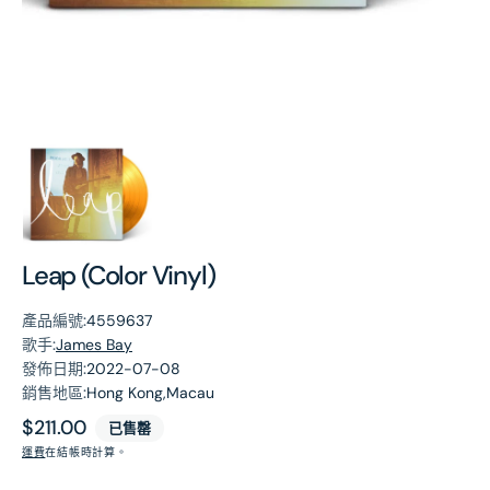
第
1
張
圖
片
Leap (Color Vinyl)
產品編號:
4559637
歌手:
James Bay
發佈日期:
2022-07-08
銷售地區:
Hong Kong,Macau
原
$211.00
已售罄
價
運費
在結帳時計算。