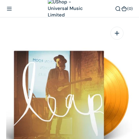
內
(0)
(0)
容
在
相
簿
中
開
啟