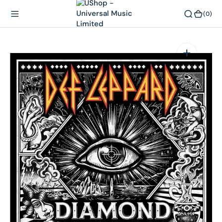
內
(0)
(0)
容
在
相
簿
中
開
啟