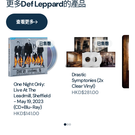
更多
Def Leppard
的產品
查看更多
已售罄
已售罄
Drastic
Symptonies (2x
One Night Only:
Clear Vinyl)
Live At The
HKD$281.00
Dr
Leadmill, Sheffield
Sy
- May 19, 2023
H
(CD+Blu-Ray)
HKD$141.00