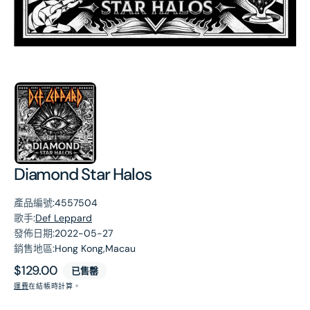
第
1
張
圖
片
Diamond Star Halos
產品編號:
4557504
歌手:
Def Leppard
發佈日期:
2022-05-27
銷售地區:
Hong Kong,Macau
原
$129.00
已售罄
價
運費
在結帳時計算。