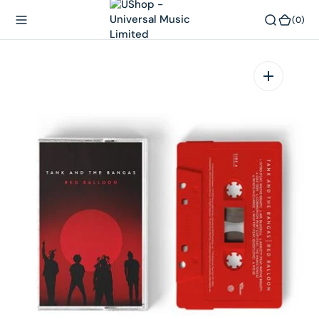
內
(0)
(0)
容
在
相
簿
中
開
啟