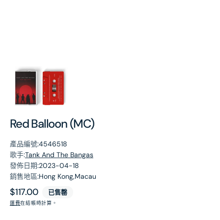
第
1
張
圖
片
Red Balloon (MC)
產品編號:
4546518
歌手:
Tank And The Bangas
發佈日期:
2023-04-18
銷售地區:
Hong Kong,Macau
原
$117.00
已售罄
價
運費
在結帳時計算。