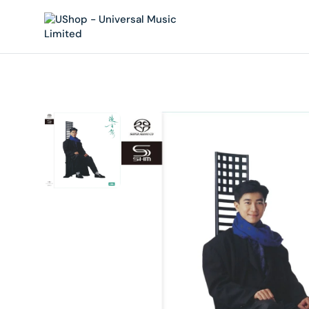
內
容
在