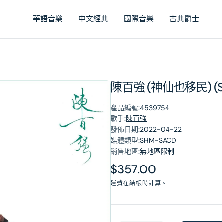
華語音樂
中文經典
國際音樂
古典爵士
陳百強 (神仙也移民) (S
產品編號:
4539754
歌手:
陳百強
發佈日期:
2022-04-22
媒體類型:
SHM-SACD
銷售地區:
無地區限制
原
$357.00
價
運費
在結帳時計算。