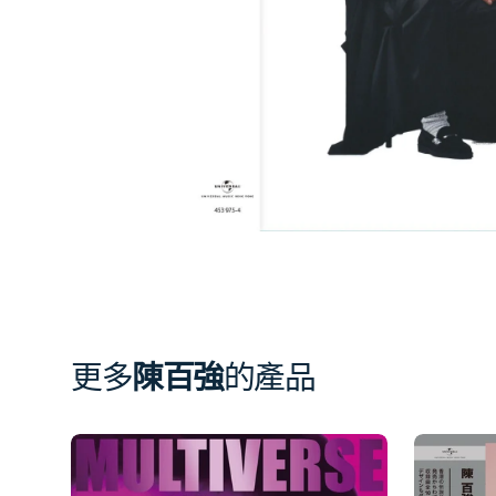
相
簿
中
開
啟
第
1
張
圖
片
更多
陳百強
的產品