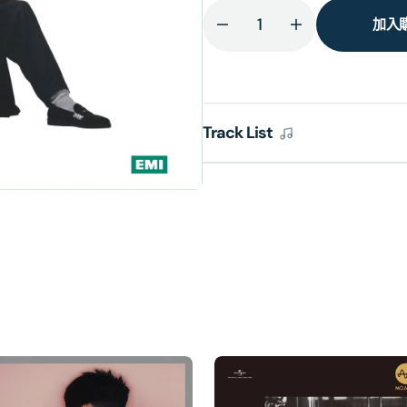
加入
減
增
少
加
陳
陳
百
百
Track List
強
強
(神
(神
仙
仙
也
也
移
移
民)
民)
(SHM-
(SHM-
SACD)
SACD)
(日
(日
本
本
壓
壓
碟)
碟)