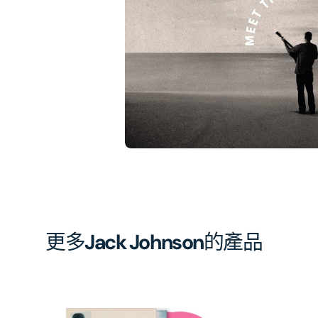
相
簿
中
開
啟
第
1
張
圖
片
更多
Jack Johnson
的產品