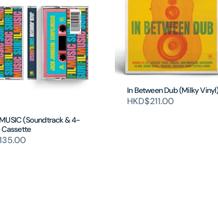
In Between Dub (Milky Vinyl
HKD$211.00
MUSIC (Soundtrack & 4-
) Cassette
135.00