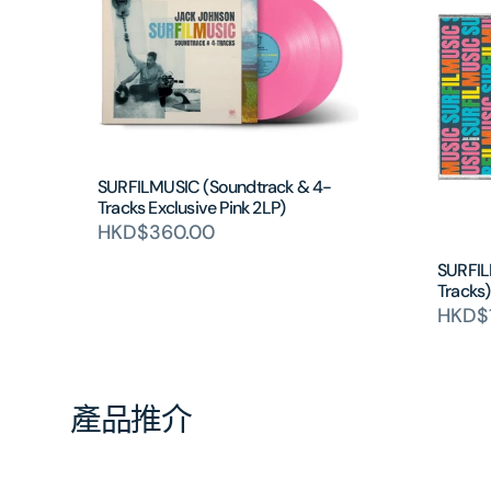
SURFILMUSIC (Soundtrack & 4-
Tracks Exclusive Pink 2LP)
HKD$360.00
SURFIL
Tracks
HKD$
產品推介