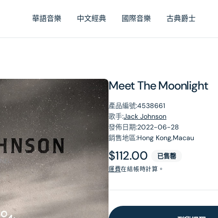
華語音樂
中文經典
國際音樂
古典爵士
Meet The Moonlight
產品編號:
4538661
歌手:
Jack Johnson
發佈日期:
2022-06-28
銷售地區:
Hong Kong,Macau
原
$112.00
已售罄
價
運費
在結帳時計算。