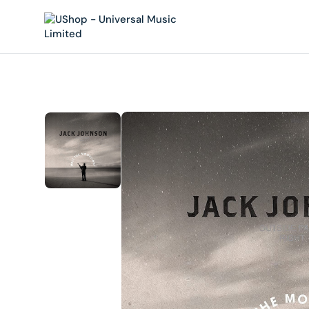
內
容
在