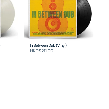
)
In Between Dub (Vinyl)
HKD$211.00