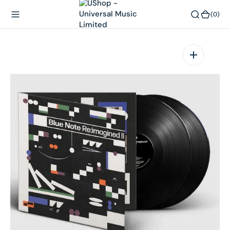
內
(0)
(0)
容
在
相
簿
中
開
啟