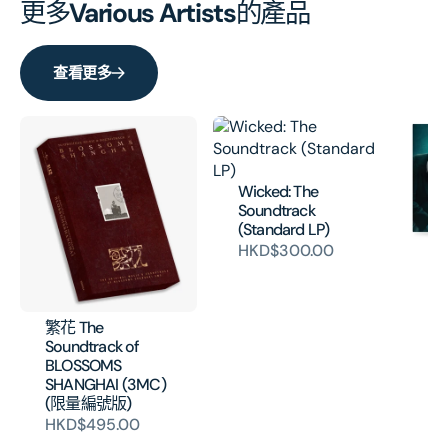
更多
Various Artists
的產品
查看更多
Wicked: The
Soundtrack
(Standard LP)
HKD$300.00
Jo
- 
Mo
(V
繁花 The
H
Soundtrack of
BLOSSOMS
SHANGHAI (3MC)
(限量編號版)
HKD$495.00