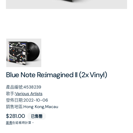
第
1
張
圖
片
Blue Note Re:imagined II (2x Vinyl)
產品編號:
4538239
歌手:
Various Artists
發佈日期:
2022-10-06
銷售地區:
Hong Kong,Macau
原
$281.00
已售罄
價
運費
在結帳時計算。