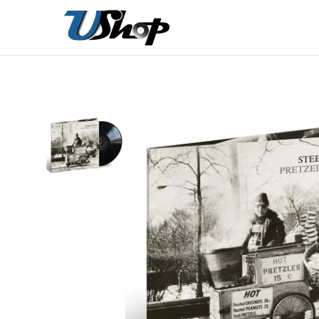
內
容
在
相
簿
中