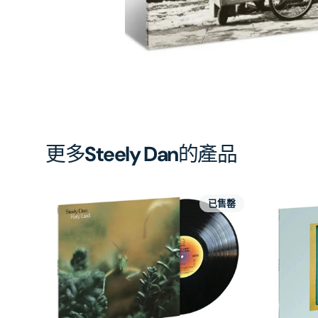
開
啟
第
1
張
圖
片
更多
Steely Dan
的產品
已售罄