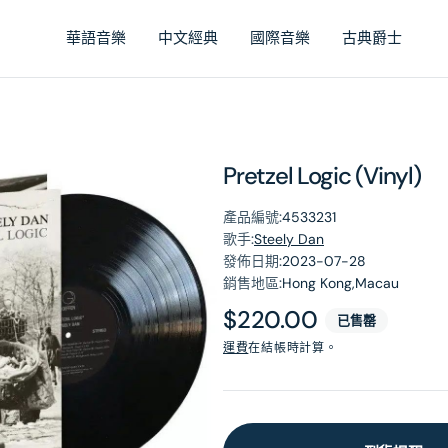
華語音樂
中文經典
國際音樂
古典爵士
Pretzel Logic (Vinyl)
產品編號:
4533231
歌手:
Steely Dan
發佈日期:
2023-07-28
銷售地區:
Hong Kong,Macau
原
$220.00
已售罄
價
運費
在結帳時計算。