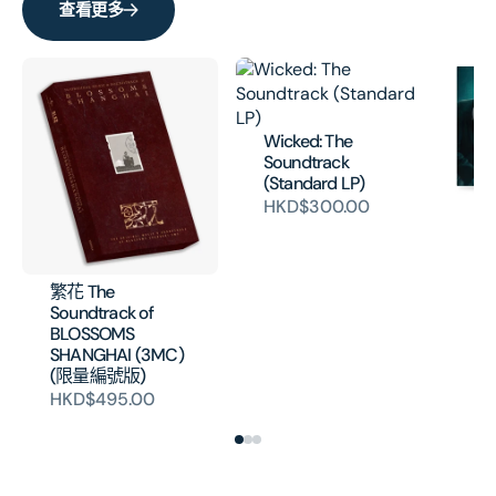
查看更多
Wicked: The
Soundtrack
(Standard LP)
HKD$300.00
Jo
- 
Mo
(V
繁花 The
H
Soundtrack of
BLOSSOMS
SHANGHAI (3MC)
(限量編號版)
HKD$495.00