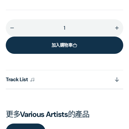
減
增
少
加
加入購物車
Euphoria
Euph
Season
Seas
2
2
(OST)
(OST
(Translucent
(Tran
Track List
Orange
Oran
Vinyl)
Vinyl
的
的
數
數
量
量
更多
Various Artists
的產品