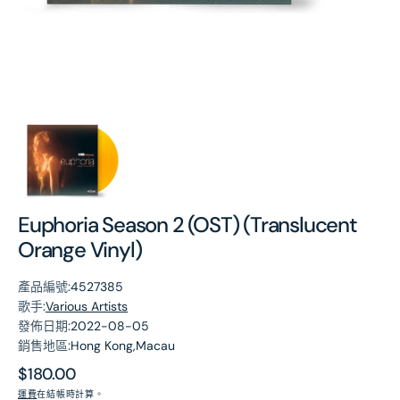
第
1
張
圖
片
Euphoria Season 2 (OST) (Translucent
Orange Vinyl)
產品編號:
4527385
歌手:
Various Artists
發佈日期:
2022-08-05
銷售地區:
Hong Kong,Macau
原
$180.00
價
運費
在結帳時計算。