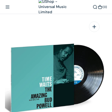
內
(0)
(0)
容
在
相
簿
中
開
啟