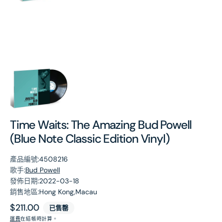
第
1
張
圖
片
Time Waits: The Amazing Bud Powell
(Blue Note Classic Edition Vinyl)
產品編號:
4508216
歌手:
Bud Powell
發佈日期:
2022-03-18
銷售地區:
Hong Kong,Macau
原
$211.00
已售罄
價
運費
在結帳時計算。