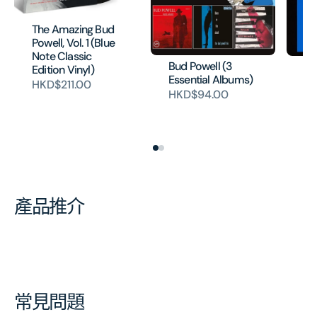
The Amazing Bud
Powell, Vol. 1 (Blue
Note Classic
Bud Powell (3
Th
Edition Vinyl)
Essential Albums)
Ch
HKD$211.00
[
HKD$94.00
本
H
產品推介
常見問題