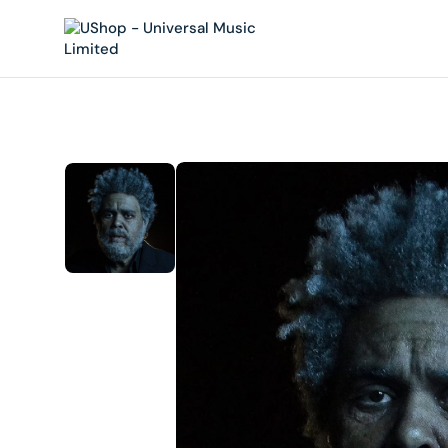
內
容
在