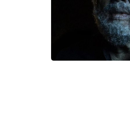
相
簿
中
開
啟
第
1
張
圖
片