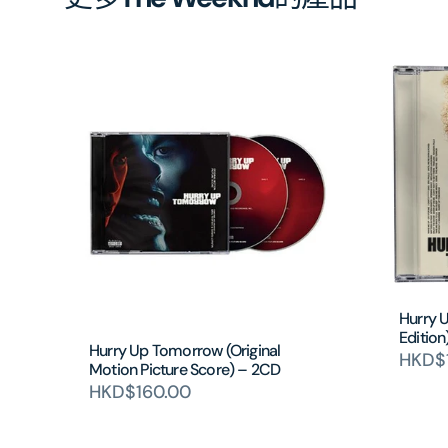
Hurry 
Editio
Hurry Up Tomorrow (Original
HKD$
Motion Picture Score) – 2CD
HKD$160.00