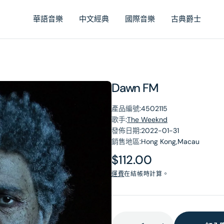
華語音樂
中文經典
國際音樂
古典爵士
Dawn FM
產品編號:
4502115
歌手:
The Weeknd
發佈日期:
2022-01-31
銷售地區:
Hong Kong,Macau
原
$112.00
價
運費
在結帳時計算。