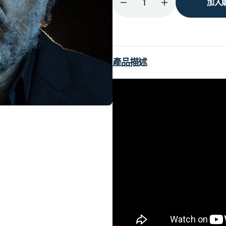
加入
減
增
少
加
Dawn
Dawn
FM
FM
的
的
產品描述
數
數
量
量