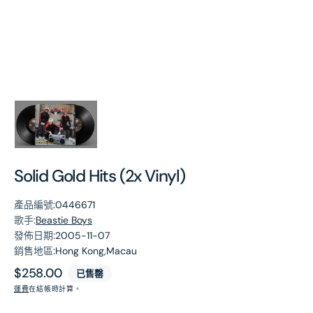
第
1
張
圖
片
Solid Gold Hits (2x Vinyl)
產品編號:
0446671
歌手:
Beastie Boys
發佈日期:
2005-11-07
銷售地區:
Hong Kong,Macau
原
$258.00
已售罄
價
運費
在結帳時計算。