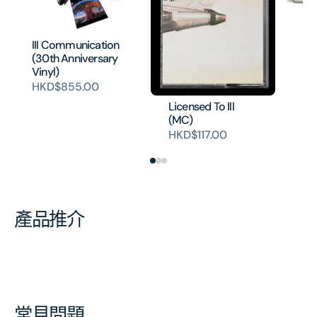
Li
(O
III Communication
Vi
(30th Anniversary
HK
Vinyl)
HKD$855.00
Licensed To Ill
(MC)
HKD$117.00
產品推介
常見問題