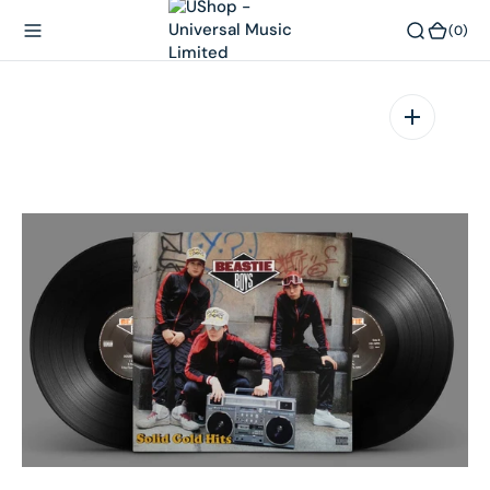
內
(0)
(0)
容
在
相
簿
中
開
啟