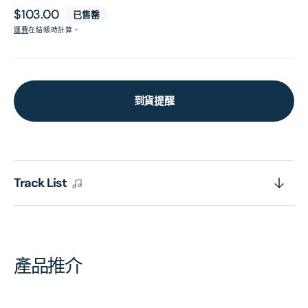
原
$103.00
已售罄
價
運費
在結帳時計算。
到貨提醒
Track List
產品推介