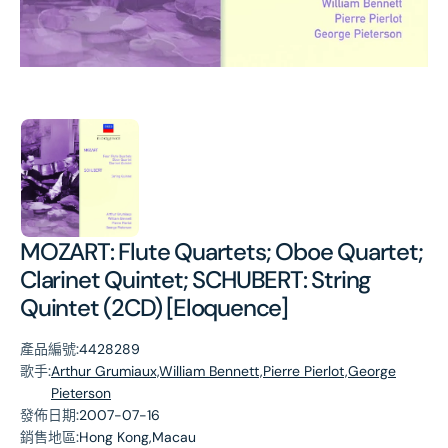
第
1
張
圖
片
MOZART: Flute Quartets; Oboe Quartet;
Clarinet Quintet; SCHUBERT: String
Quintet (2CD) [Eloquence]
產品編號:
4428289
歌手:
Arthur Grumiaux,William Bennett,Pierre Pierlot,George
Pieterson
發佈日期:
2007-07-16
銷售地區:
Hong Kong,Macau