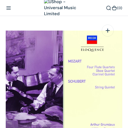
內
(0)
(0)
容
在
相
簿
中
開
啟