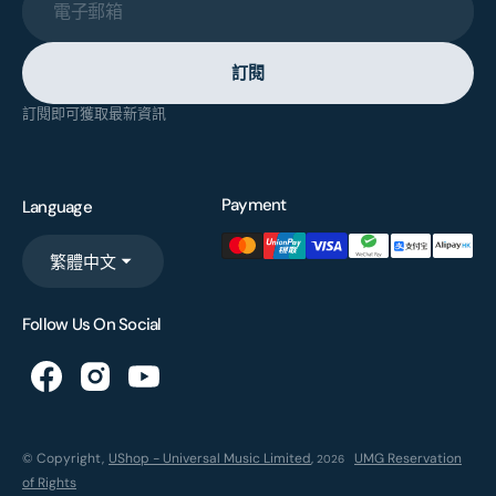
電子郵箱
訂閱
訂閱即可獲取最新資訊
Payment
Language
繁體中文
Follow Us On Social
© Copyright,
UShop - Universal Music Limited
,
UMG Reservation
2026
of Rights