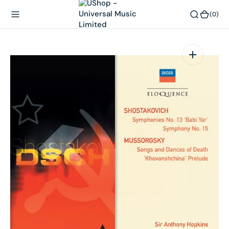
內
(0)
(0)
容
在
相
簿
中
開
啟