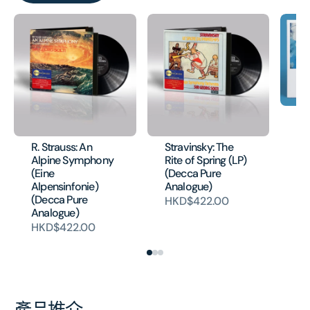
EL
Va
Co
R. Strauss: An
Stravinsky: The
H
Alpine Symphony
Rite of Spring (LP)
(Eine
(Decca Pure
Alpensinfonie)
Analogue)
(Decca Pure
HKD$422.00
Analogue)
HKD$422.00
產品推介