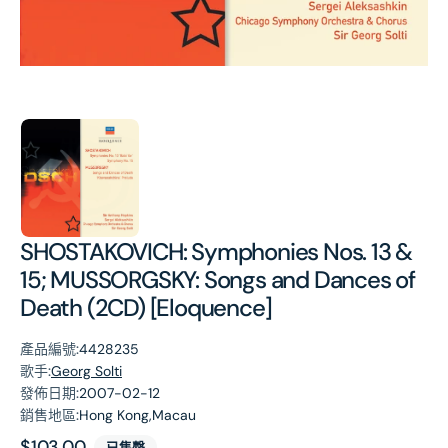
第
1
張
圖
片
SHOSTAKOVICH: Symphonies Nos. 13 &
15; MUSSORGSKY: Songs and Dances of
Death (2CD) [Eloquence]
產品編號:
4428235
歌手:
Georg Solti
發佈日期:
2007-02-12
銷售地區:
Hong Kong,Macau
原
$103.00
已售罄