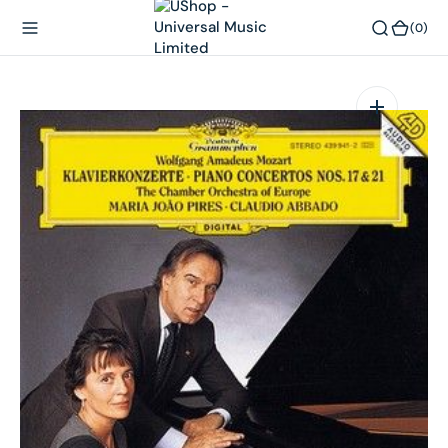
內
(0)
(0)
容
在
相
簿
中
開
啟