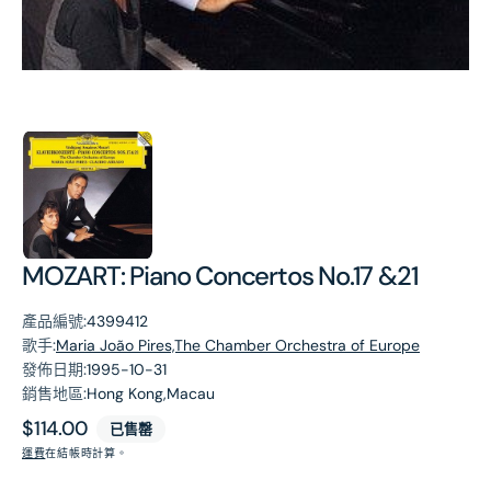
第
1
張
圖
片
MOZART: Piano Concertos No.17 &21
產品編號:
4399412
歌手:
Maria João Pires,The Chamber Orchestra of Europe
發佈日期:
1995-10-31
銷售地區:
Hong Kong,Macau
原
$114.00
已售罄
價
運費
在結帳時計算。