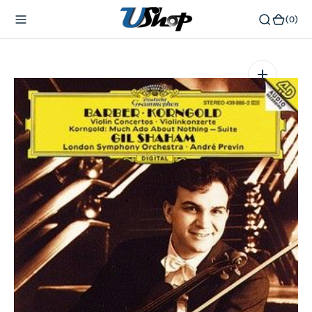
內
(0)
(0)
容
在
相
簿
中
開
啟