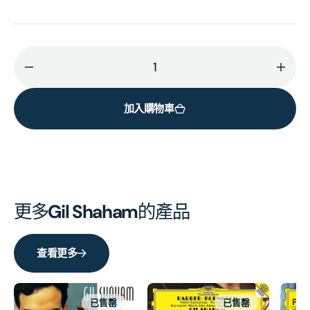
減
增
少
加
加入購物車
Barber:
Barbe
Violin
Violi
Concerto
Conc
/
/
Korngold:
Korng
Violin
Violi
更多
Gil Shaham
的產品
Concerto;
Conc
Much
Muc
Ado
Ado
查看更多
About
Abou
Nothing
Noth
的
的
已售罄
已售罄