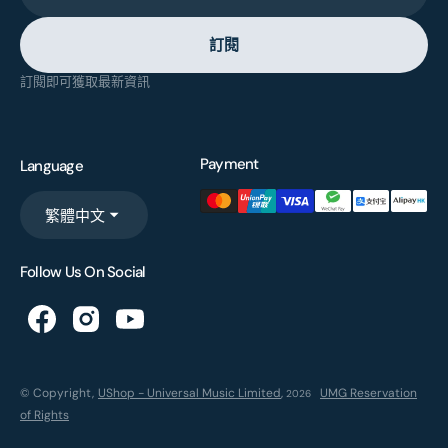
訂閱
訂閱即可獲取最新資訊
Payment
Language
繁體中文
Follow Us On Social
© Copyright,
UShop - Universal Music Limited
,
UMG Reservation
2026
of Rights