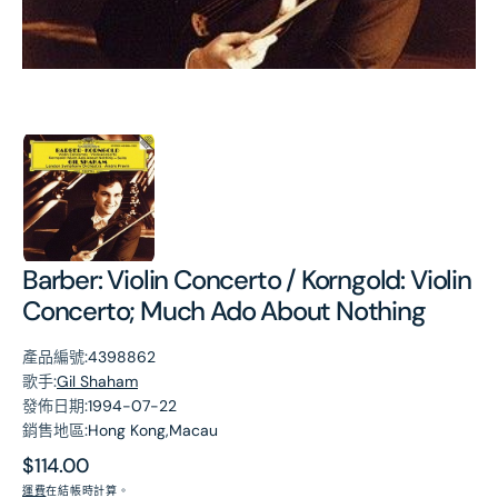
第
1
張
圖
片
Barber: Violin Concerto / Korngold: Violin
Concerto; Much Ado About Nothing
產品編號:
4398862
歌手:
Gil Shaham
發佈日期:
1994-07-22
銷售地區:
Hong Kong,Macau
原
$114.00
價
運費
在結帳時計算。