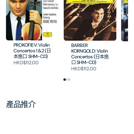
數
數
量
量
PROKOFIEV: Violin
BARBER
Pa
Concertos 1 &2 (日
KORNGOLD: Violin
(
本進口 SHM-CD)
Concertos (日本進
H
口 SHM-CD)
HKD$112.00
HKD$112.00
產品推介