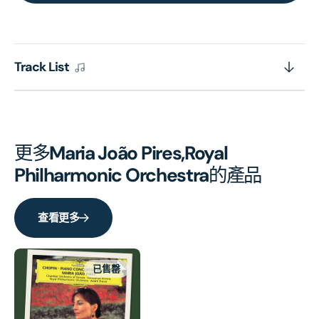
Piano
Pian
Concerto
Conc
No.
No.
2/
2/
Track List
24
24
Préludes
Prél
的
的
數
數
量
量
更多
Maria João Pires,Royal
Philharmonic Orchestra
的產品
查看更多
已售罄