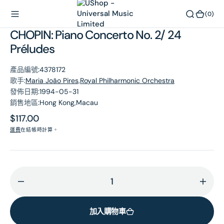
內
(0)
(0)
容
CHOPIN: Piano Concerto No. 2/ 24
Préludes
產品編號:
4378172
歌手:
Maria João Pires,Royal Philharmonic Orchestra
發佈日期:
1994-05-31
銷售地區:
Hong Kong,Macau
原
$117.00
價
運費
在結帳時計算。
減
增
少
加
加入購物車
CHOPIN:
CHOP