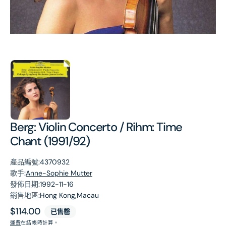
第
1
張
圖
片
Berg: Violin Concerto / Rihm: Time
Chant (1991/92)
產品編號:
4370932
歌手:
Anne-Sophie Mutter
發佈日期:
1992-11-16
銷售地區:
Hong Kong,Macau
原
$114.00
已售罄
價
運費
在結帳時計算。