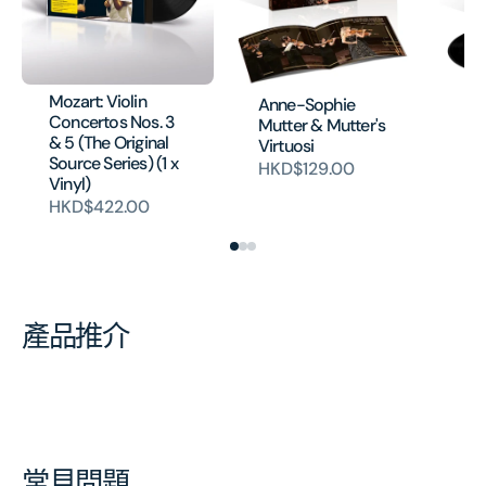
Mozart: Violin
An
Anne-Sophie
Concertos Nos. 3
Mu
Mutter & Mutter's
& 5 (The Original
Vi
Virtuosi
Source Series) (1 x
H
HKD$129.00
Vinyl)
HKD$422.00
產品推介
常見問題