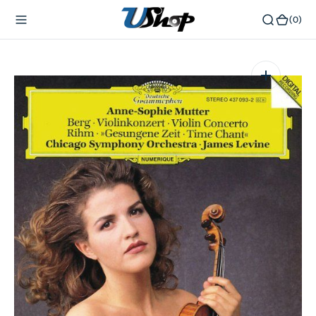
內
(0)
(0)
容
在
相
簿
中
開
啟