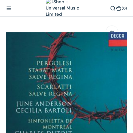
內
(0)
(0)
容
在
相
簿
中
開
啟