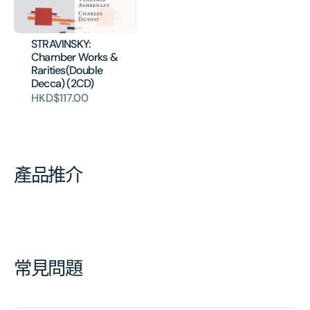
STRAVINSKY:
Chamber Works &
Rarities(Double
Decca) (2CD)
HKD$117.00
產品推介
常見問題