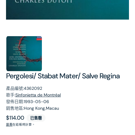
第
1
張
圖
片
Pergolesi/ Stabat Mater/ Salve Regina
產品編號:
4362092
歌手:
Sinfonietta de Montréal
發佈日期:
1993-05-06
銷售地區:
Hong Kong,Macau
原
$114.00
已售罄
價
運費
在結帳時計算。