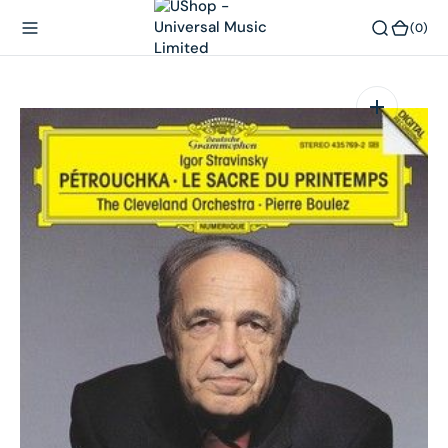
內
(0)
(0)
容
在
相
簿
中
開
啟