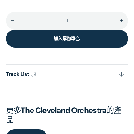
減
增
少
加
加入購物車
STRAVINSKY:
STRA
Le
Le
Sacre
Sacr
du
du
Printemps
Prin
Track List
的
的
數
數
量
量
更多
The Cleveland Orchestra
的產
品