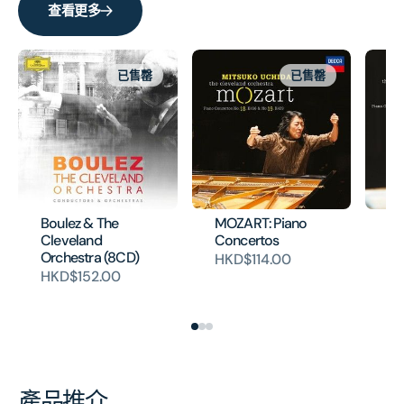
查看更多
已售罄
已售罄
Boulez & The
MOZART: Piano
MO
Cleveland
Concertos
Co
Orchestra (8CD)
K.
HKD$114.00
K.
HKD$152.00
HK
產品推介