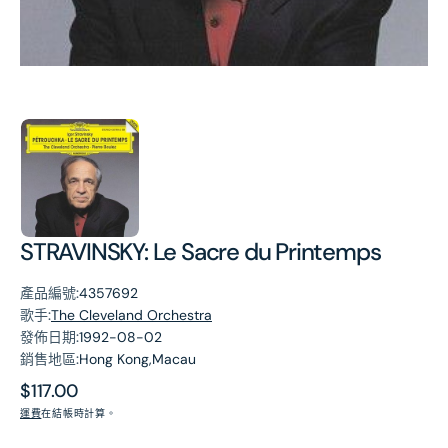
第
1
張
圖
片
STRAVINSKY: Le Sacre du Printemps
產品編號:
4357692
歌手:
The Cleveland Orchestra
發佈日期:
1992-08-02
銷售地區:
Hong Kong,Macau
原
$117.00
價
運費
在結帳時計算。