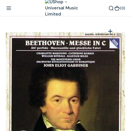
內
(0)
(0)
容
在
相
簿
中
開
啟