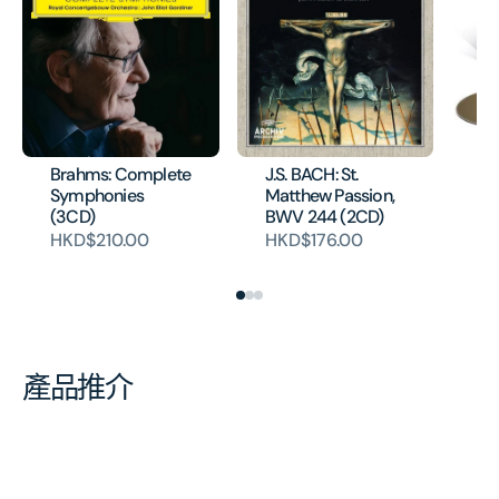
Cl
Mo
Brahms: Complete
J.S. BACH: St.
Ve
Symphonies
Matthew Passion,
Ve
(3CD)
BWV 244 (2CD)
2C
HKD$210.00
HKD$176.00
H
產品推介