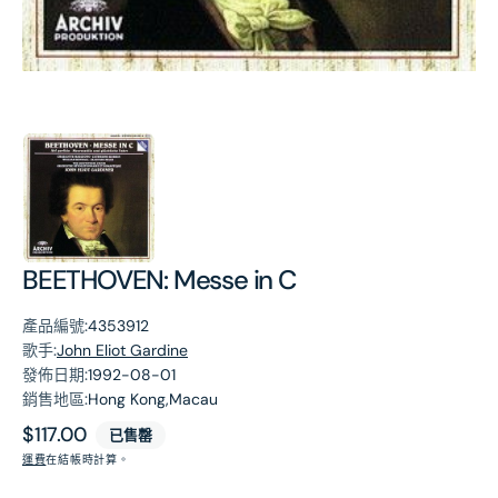
第
1
張
圖
片
BEETHOVEN: Messe in C
產品編號:
4353912
歌手:
John Eliot Gardine
發佈日期:
1992-08-01
銷售地區:
Hong Kong,Macau
原
$117.00
已售罄
價
運費
在結帳時計算。