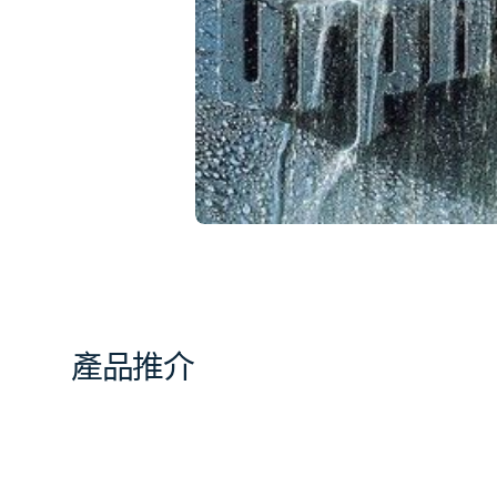
簿
中
開
啟
第
1
張
圖
片
產品推介