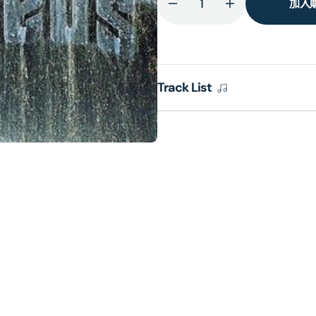
加入
減
增
少
加
HANDEL:
HANDEL:
Water
Water
Music
Music
Track List
的
的
數
數
量
量