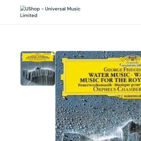
內
容
在
相