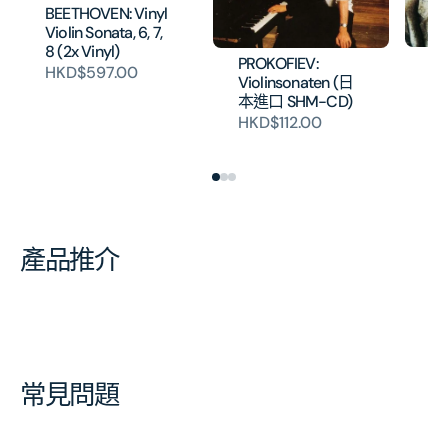
BEETHOVEN: Vinyl
Violin Sonata, 6, 7,
8 (2x Vinyl)
BE
PROKOFIEV:
HKD$597.00
So
Violinsonaten (日
(
本進口 SHM-CD)
CD
HKD$112.00
HK
產品推介
常見問題