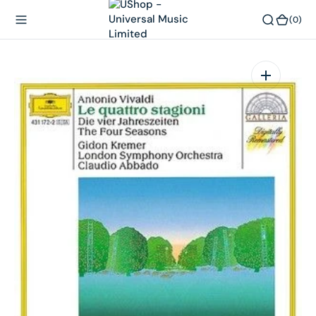
內
(0)
(0)
容
在
相
簿
中
開
啟