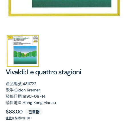
第
1
張
圖
片
Vivaldi: Le quattro stagioni
產品編號:
4311722
歌手:
Gidon Kremer
發佈日期:
1990-09-14
銷售地區:
Hong Kong,Macau
原
$83.00
已售罄
價
運費
在結帳時計算。