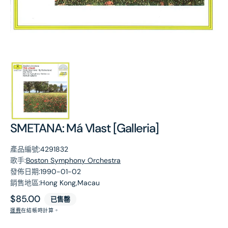
第
1
張
圖
片
SMETANA: Má Vlast [Galleria]
產品編號:
4291832
歌手:
Boston Symphony Orchestra
發佈日期:
1990-01-02
銷售地區:
Hong Kong,Macau
原
$85.00
已售罄
價
運費
在結帳時計算。