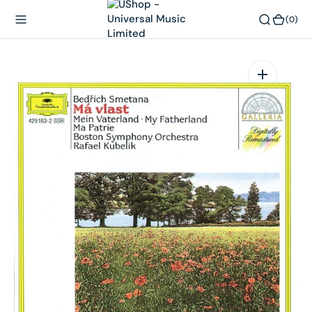
內
(0)
(0)
容
在
相
簿
中
開
啟