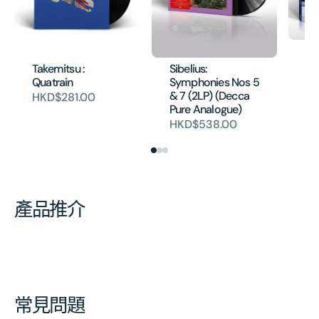
SH
Th
Takemitsu :
Sibelius:
Co
Quatrain
Symphonies Nos 5
Wo
& 7 (2LP) (Decca
HKD$281.00
H
Pure Analogue)
HKD$538.00
產品推介
常見問題