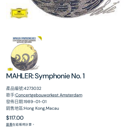
第
1
張
圖
片
MAHLER: Symphonie No. 1
產品編號:
4273032
歌手:
Concertgebouworkest Amsterdam
發佈日期:
1989-01-01
銷售地區:
Hong Kong,Macau
原
$117.00
價
運費
在結帳時計算。