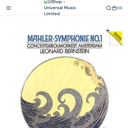
內
(0)
(0)
容
在
相
簿
中
開
啟