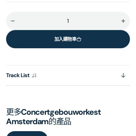
減
增
少
加
加入購物車
MAHLER:
MAHL
Symphonie
Symp
No.
No.
1
1
的
的
Track List
數
數
量
量
更多
Concertgebouworkest
Amsterdam
的產品