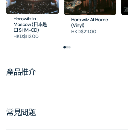
Horowitz In
Horowitz At Home
Ho
Moscow (日本進
(Vinyl)
Ro
口 SHM-CD)
HKD$211.00
HK
HKD$112.00
產品推介
常見問題