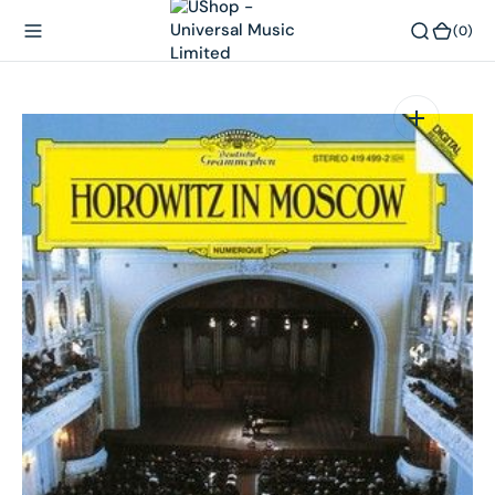
內
(0)
(0)
容
在
相
簿
中
開
啟