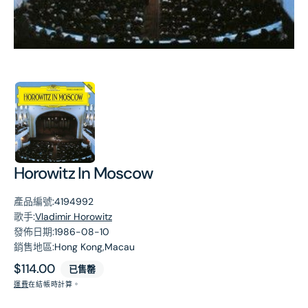
第
1
張
圖
片
Horowitz In Moscow
產品編號:
4194992
歌手:
Vladimir Horowitz
發佈日期:
1986-08-10
銷售地區:
Hong Kong,Macau
原
$114.00
已售罄
價
運費
在結帳時計算。