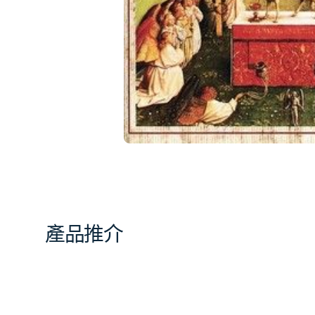
相
簿
中
開
啟
第
1
張
圖
片
產品推介