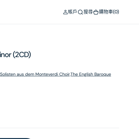
(0)
帳戶
搜尋
購物車
(0)
inor (2CD)
Solisten aus dem Monteverdi Choir,The English Baroque