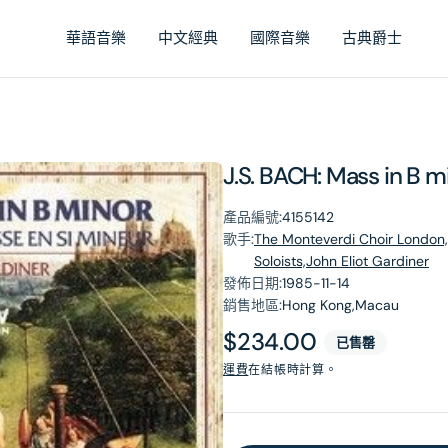
華語音樂
中文經典
國際音樂
古典爵士
J.S. BACH: Mass in B m
產品編號:
4155142
歌手:
The Monteverdi Choir London,
Soloists,John Eliot Gardiner
發佈日期:
1985-11-14
銷售地區:
Hong Kong,Macau
原
$234.00
已售罄
價
運費
在結帳時計算。