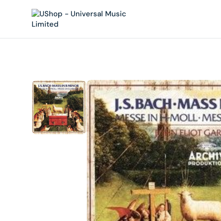
內
容
在