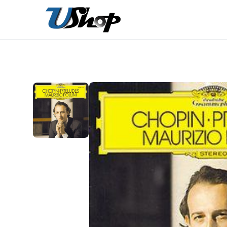
內
容
在
相