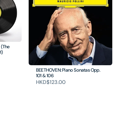
 (The
l)
BEETHOVEN: Piano Sonatas Opp.
101 & 106
HKD$123.00