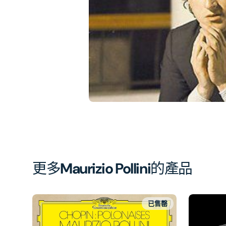
簿
中
開
啟
第
1
張
圖
片
更多
Maurizio Pollini
的產品
已售罄