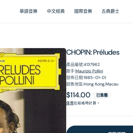
華語音樂
中文經典
國際音樂
古典爵士
CHOPIN: Préludes
產品編號:
4137962
歌手:
Maurizio Pollini
發佈日期:
1985-01-01
銷售地區:
Hong Kong,Macau
原
$114.00
已售罄
價
運費
在結帳時計算。