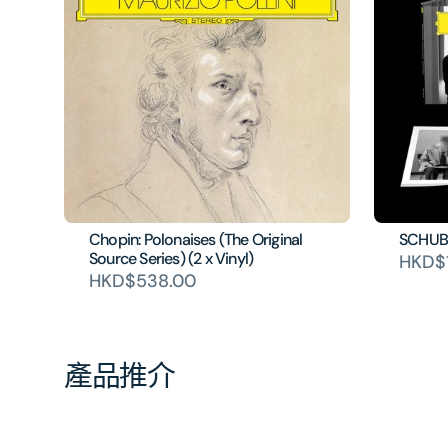
Chopin: Polonaises (The Original
SCHUB
Source Series) (2 x Vinyl)
HKD$
HKD$538.00
產品推介