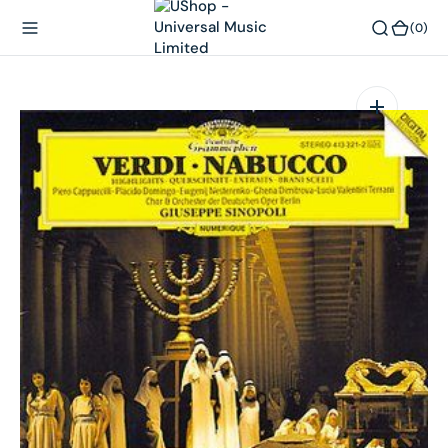
內
(0)
(0)
容
在
相
簿
中
開
啟