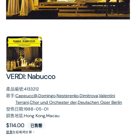
第
1
張
圖
片
VERDI: Nabucco
產品編號:
4133212
歌手:
Cappuccilli,Domingo,Nesterenko,Dimitrova,Valentini
Terrani,Chor und Orchester der,Deutschen Oper Berlin
發佈日期:
1988-05-01
銷售地區:
Hong Kong,Macau
原
$114.00
已售罄
價
運費
在結帳時計算。