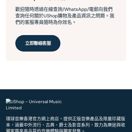
歡迎隨時透過在線查詢/WhatsApp/電郵向我們
查詢任何關於UShop購物及產品資訊之問題。我
們的客服專員隨時為你效名。
立即聯絡客服
環球音樂香港官方網上商店，提供正版音樂產品及限量珍藏版
本，涵蓋中外流行、古典、爵士及影音系列，致力為樂迷與收
藏家帶來高品質的音樂體驗與獨家發售。