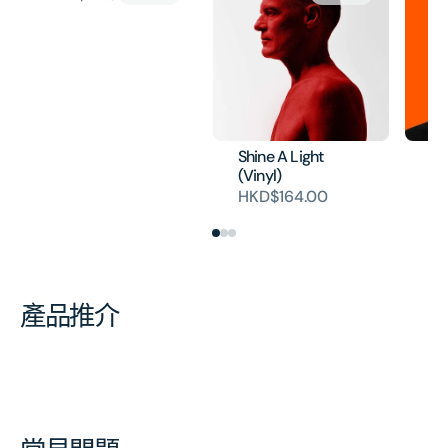
Shine A Light
Ul
(Vinyl)
HK
HKD$164.00
產品推介