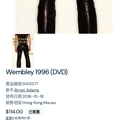
第
1
張
圖
片
Wembley 1996 (DVD)
產品編號:
0412577
歌手:
Bryan Adams
發佈日期:
2016-10-18
銷售地區:
Hong Kong,Macau
原
$114.00
已售罄
價
運費
在結帳時計算。