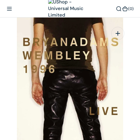
內
(0)
(0)
容
在
相
簿
中
開
啟