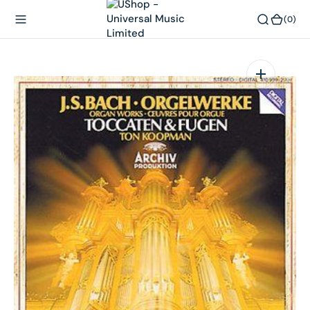
內
(0)
(0)
容
在
相
簿
中
開
啟