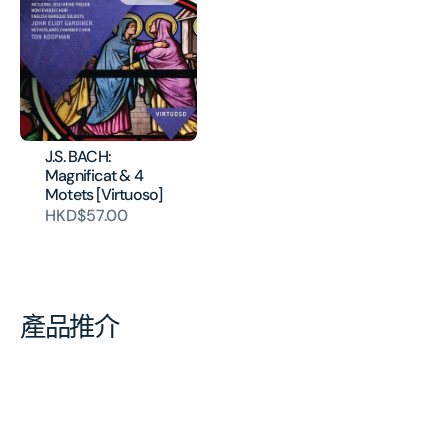
J.S. BACH:
Magnificat & 4
Motets [Virtuoso]
HKD$57.00
產品推介