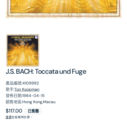
第
1
張
圖
片
J.S. BACH: Toccata und Fuge
產品編號:
4109992
歌手:
Ton Koopman
發佈日期:
1984-04-15
銷售地區:
Hong Kong,Macau
原
$117.00
已售罄
價
運費
在結帳時計算。