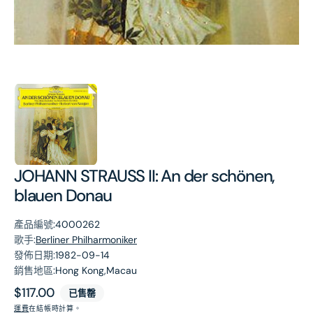
第
1
張
圖
片
JOHANN STRAUSS II: An der schönen,
blauen Donau
產品編號:
4000262
歌手:
Berliner Philharmoniker
發佈日期:
1982-09-14
銷售地區:
Hong Kong,Macau
原
$117.00
已售罄
價
運費
在結帳時計算。