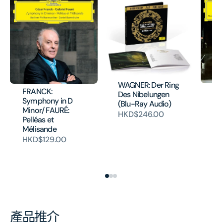
WAGNER: Der Ring
DV
FRANCK:
Des Nibelungen
Co
Symphony in D
(Blu-Ray Audio)
TC
Minor/ FAURÉ:
HKD$246.00
Va
Pelléas et
Ro
Mélisande
Ce
HKD$129.00
(
H
產品推介