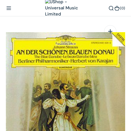
內
(0)
(0)
容
在
相
簿
中
開
啟