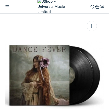
內
(0)
(0)
容
在
相
簿
中
開
啟