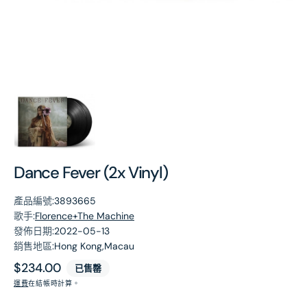
第
1
張
圖
片
Dance Fever (2x Vinyl)
產品編號:
3893665
歌手:
Florence+The Machine
發佈日期:
2022-05-13
銷售地區:
Hong Kong,Macau
原
$234.00
已售罄
價
運費
在結帳時計算。