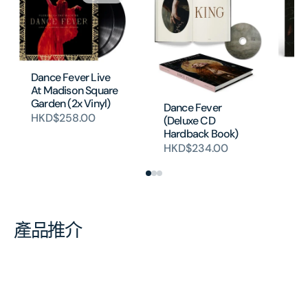
Da
Dance Fever Live
Br
At Madison Square
H
Garden (2x Vinyl)
Dance Fever
HKD$258.00
(Deluxe CD
Hardback Book)
HKD$234.00
產品推介