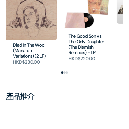
Ev
No
The Good Son vs
H
The Only Daughter
Died In The Wool
(The Blemish
(Manafon
Remixes) - LP
Variations) (2 LP)
HKD$220.00
HKD$280.00
產品推介