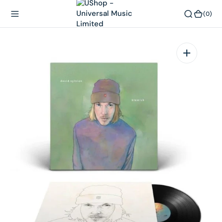
內
(0)
(0)
容
在
相
簿
中
開
啟