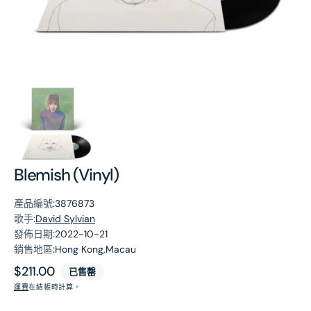
第
1
張
圖
片
Blemish (Vinyl)
產品編號:
3876873
歌手:
David Sylvian
發佈日期:
2022-10-21
銷售地區:
Hong Kong,Macau
原
$211.00
已售罄
價
運費
在結帳時計算。