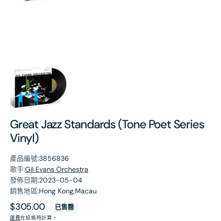
第
1
張
圖
片
Great Jazz Standards (Tone Poet Series
Vinyl)
產品編號:
3856836
歌手:
Gil Evans Orchestra
發佈日期:
2023-05-04
銷售地區:
Hong Kong,Macau
原
$305.00
已售罄
價
運費
在結帳時計算。