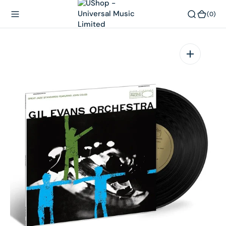
內
(0)
(0)
容
在
相
簿
中
開
啟