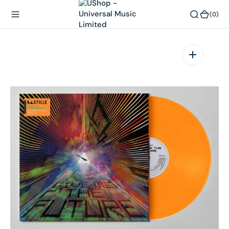
內
(0)
(0)
容
在
相
簿
中
開
啟