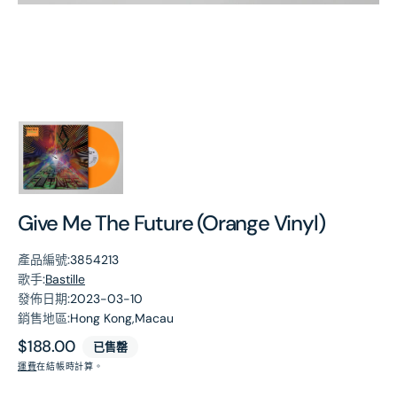
第
1
張
圖
片
Give Me The Future (Orange Vinyl)
產品編號:
3854213
歌手:
Bastille
發佈日期:
2023-03-10
銷售地區:
Hong Kong,Macau
原
$188.00
已售罄
價
運費
在結帳時計算。