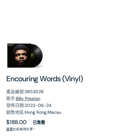
第
1
張
圖
片
Encouring Words (Vinyl)
產品編號:
3853026
歌手:
Billy Preston
發佈日期:
2022-06-24
銷售地區:
Hong Kong,Macau
原
$188.00
已售罄
價
運費
在結帳時計算。