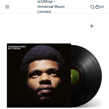
內
(0)
(0)
容
在
相
簿
中
開
啟