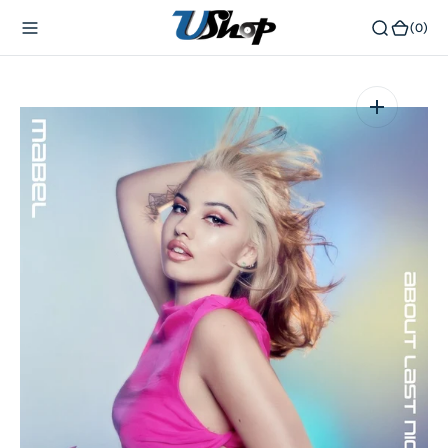
內
(0)
(0)
容
在
相
簿
中
開
啟