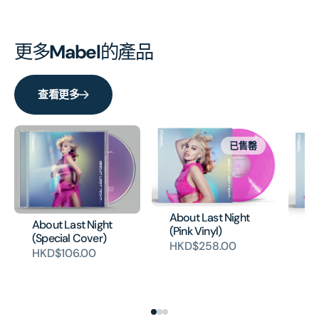
更多
Mabel
的產品
查看更多
已售罄
About Last Night
About Last Night
Ab
(Pink Vinyl)
(Special Cover)
(V
HKD$258.00
HKD$106.00
H