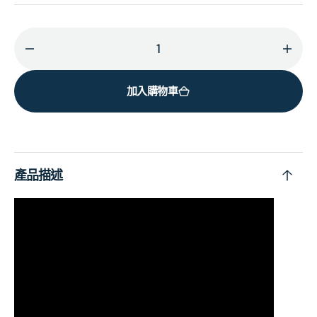
減
增
少
加
加入購物車
About
Abou
Last
Last
Night
Night
的
的
數
數
產品描述
量
量