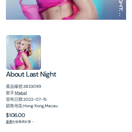
第
1
張
圖
片
About Last Night
產品編號:
3833099
歌手:
Mabel
發佈日期:
2022-07-15
銷售地區:
Hong Kong,Macau
原
$106.00
價
運費
在結帳時計算。