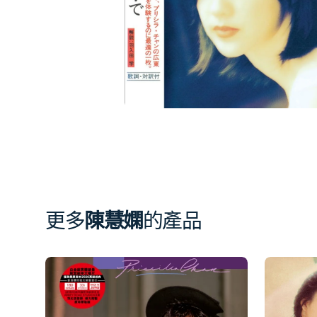
簿
中
開
啟
第
1
張
圖
片
更多
陳慧嫻
的產品