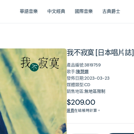
華語音樂
中文經典
國際音樂
古典爵士
我不寂寞 [日本唱片誌]
產品編號:
3819759
歌手:
陳慧嫻
發佈日期:
2023-03-23
媒體類型:
CD
銷售地區:
無地區限制
原
$209.00
價
運費
在結帳時計算。