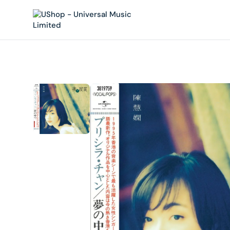
內
容
在
相