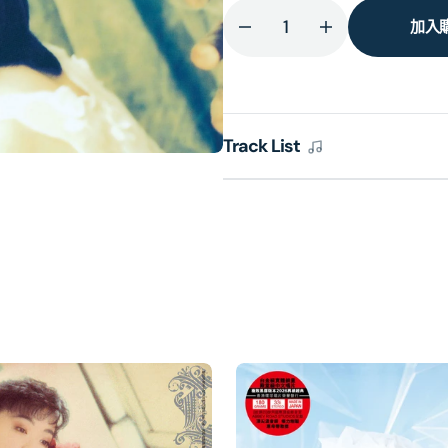
加入
減
增
少
加
我
我
不
不
Track List
寂
寂
寞
寞
[日
[日
本
本
唱
唱
片
片
誌]
誌]
(日
(日
本
本
壓
壓
碟)
碟)
的
的