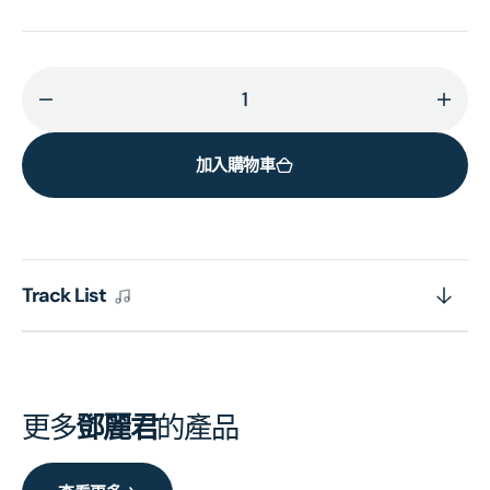
減
增
少
加
加入購物車
酒
酒
醉
醉
的
的
探
探
戈
戈
Track List
(SACD)
(SAC
(日
(日
本
本
壓
壓
更多
鄧麗君
的產品
碟)
碟)
的
的