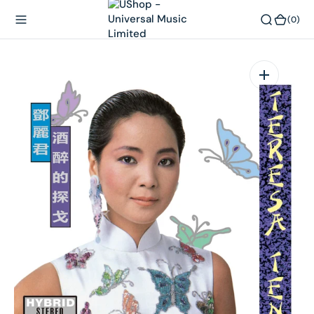
內
(0)
(0)
容
在
相
簿
中
開
啟