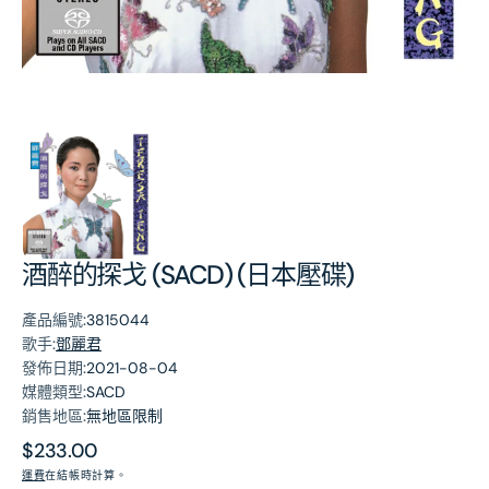
第
1
張
圖
片
酒醉的探戈 (SACD) (日本壓碟)
產品編號:
3815044
歌手:
鄧麗君
發佈日期:
2021-08-04
媒體類型:
SACD
銷售地區:
無地區限制
原
$233.00
價
運費
在結帳時計算。