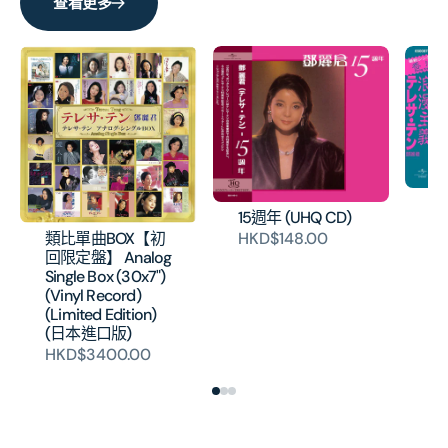
數
數
查看更多
量
量
浪
15週年 (UHQ CD)
片
類比單曲BOX【初
HKD$148.00
H
回限定盤】 Analog
Single Box (30x7")
(Vinyl Record)
(Limited Edition)
(日本進口版)
HKD$3400.00