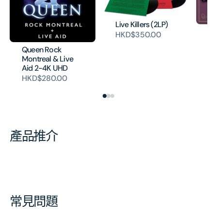
Live Killers (2LP)
Qu
HKD$350.00
H
Queen Rock
Montreal & Live
Aid 2-4K UHD
HKD$280.00
產品推介
常見問題