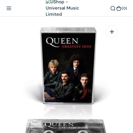
內
(0)
(0)
容
在
相
簿
中
開
啟