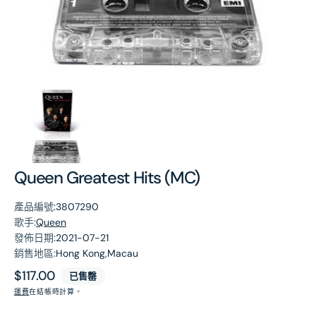
第
1
張
圖
片
Queen Greatest Hits (MC)
產品編號:
3807290
歌手:
Queen
發佈日期:
2021-07-21
銷售地區:
Hong Kong,Macau
原
$117.00
已售罄
價
運費
在結帳時計算。