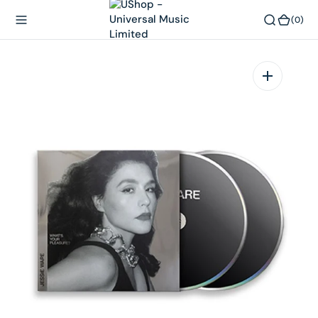
內
(0)
(0)
容
在
相
簿
中
開
啟