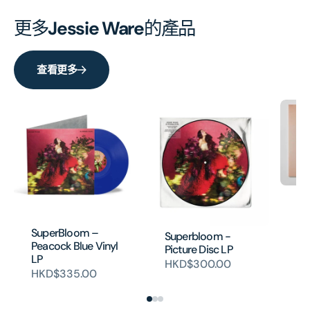
更多
Jessie Ware
的產品
查看更多
Th
(V
HK
SuperBloom –
Superbloom -
Peacock Blue Vinyl
Picture Disc LP
LP
HKD$300.00
HKD$335.00