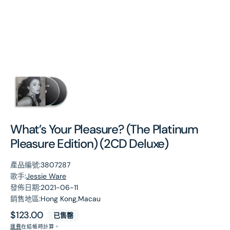
第
1
張
圖
片
What’s Your Pleasure? (The Platinum
Pleasure Edition) (2CD Deluxe)
產品編號:
3807287
歌手:
Jessie Ware
發佈日期:
2021-06-11
銷售地區:
Hong Kong,Macau
原
$123.00
已售罄
價
運費
在結帳時計算。