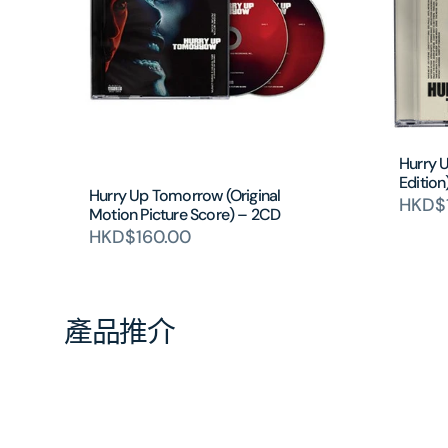
Hurry 
Editio
Hurry Up Tomorrow (Original
HKD$
Motion Picture Score) – 2CD
HKD$160.00
產品推介