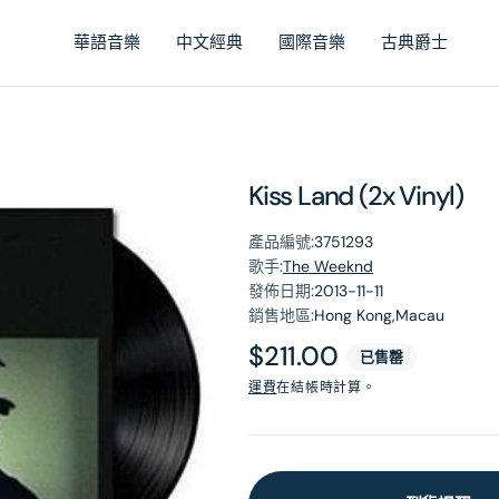
華語音樂
中文經典
國際音樂
古典爵士
Kiss Land (2x Vinyl)
產品編號:
3751293
歌手:
The Weeknd
發佈日期:
2013-11-11
銷售地區:
Hong Kong,Macau
原
$211.00
已售罄
價
運費
在結帳時計算。