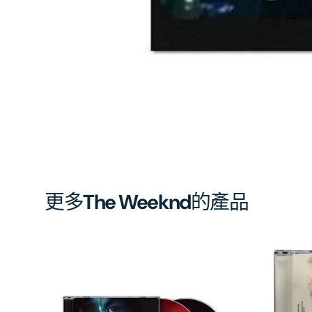
中
開
啟
第
1
張
圖
片
更多
The Weeknd
的產品