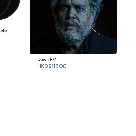
ete
Dawn FM
HKD$112.00