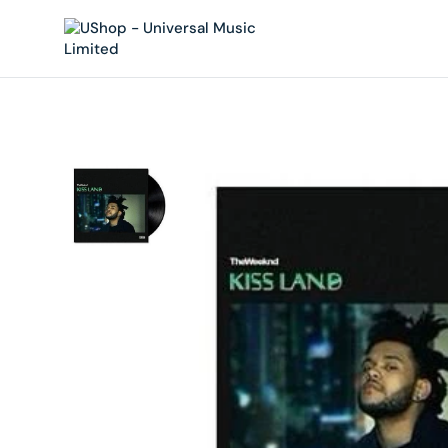
內
容
在
相
簿