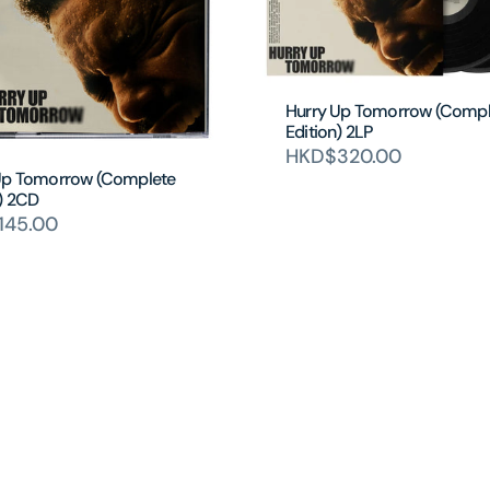
Hurry Up Tomorrow (Compl
Edition) 2LP
HKD$320.00
Up Tomorrow (Complete
n) 2CD
145.00