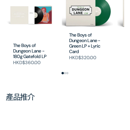
The Boys of
Th
Dungeon Lane -
Du
The Boys of
Green LP + Lyric
Gr
Dungeon Lane -
Card
H
180g Gatefold LP
HKD$320.00
HKD$360.00
產品推介