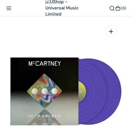
內
(0)
(0)
容
在
相
簿
中
開
啟