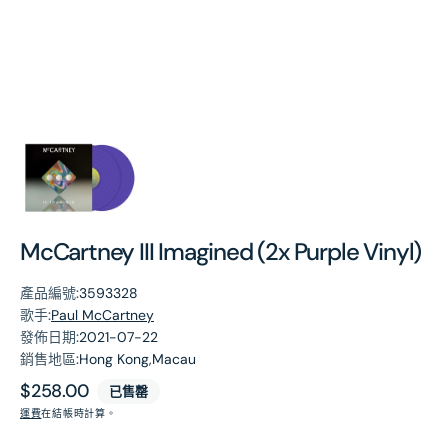
第
1
張
圖
片
McCartney III Imagined (2x Purple Vinyl)
產品編號:
3593328
歌手:
Paul McCartney
發佈日期:
2021-07-22
銷售地區:
Hong Kong,Macau
原
$258.00
已售罄
價
運費
在結帳時計算。