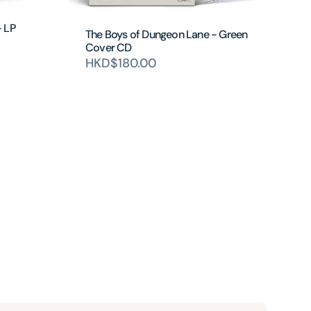
- LP
The Boys of Dungeon Lane - Green
Cover CD
HKD$180.00