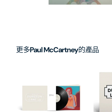
開
啟
第
1
張
圖
片
更多
Paul McCartney
的產品