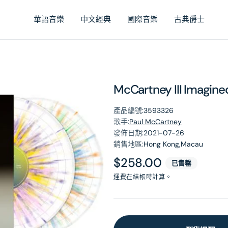
華語音樂
中文經典
國際音樂
古典爵士
McCartney III Imagined
產品編號:
3593326
歌手:
Paul McCartney
發佈日期:
2021-07-26
銷售地區:
Hong Kong,Macau
原
$258.00
已售罄
價
運費
在結帳時計算。