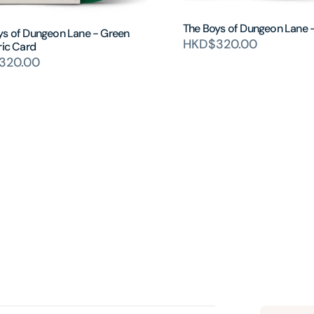
The Boys of Dungeon Lane 
ys of Dungeon Lane - Green
HKD$320.00
ric Card
320.00