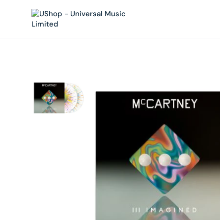
內
容
在
相
簿
中