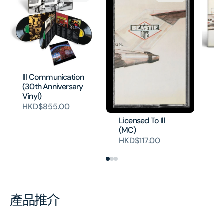
Li
(O
III Communication
Vi
(30th Anniversary
HK
Vinyl)
HKD$855.00
Licensed To Ill
(MC)
HKD$117.00
產品推介