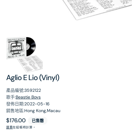
第
1
張
圖
片
Aglio E Lio (Vinyl)
產品編號:
3592122
歌手:
Beastie Boys
發佈日期:
2022-05-16
銷售地區:
Hong Kong,Macau
原
$176.00
已售罄
價
運費
在結帳時計算。