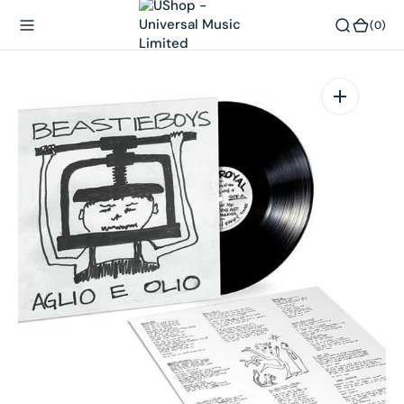
內
(0)
(0)
容
在
相
簿
中
開
啟