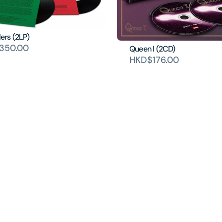
lers (2LP)
350.00
Queen I (2CD)
HKD$176.00