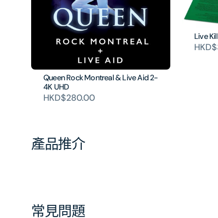
Live Kil
HKD$
Queen Rock Montreal & Live Aid 2-
4K UHD
HKD$280.00
產品推介
常見問題