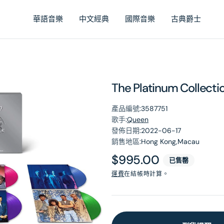
華語音樂
中文經典
國際音樂
古典爵士
The Platinum Collectio
產品編號:
3587751
歌手:
Queen
發佈日期:
2022-06-17
銷售地區:
Hong Kong,Macau
原
$995.00
已售罄
價
運費
在結帳時計算。