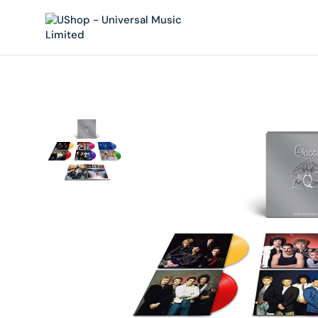
內
容
在
相
簿