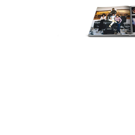
中
開
啟
第
1
張
圖
片