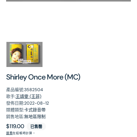
第
1
張
圖
片
Shirley Once More (MC)
產品編號:
3582504
歌手:
王靖雯 (王菲)
發佈日期:
2022-08-12
媒體類型:
卡式錄音帶
銷售地區:
無地區限制
原
$119.00
已售罄
價
運費
在結帳時計算。