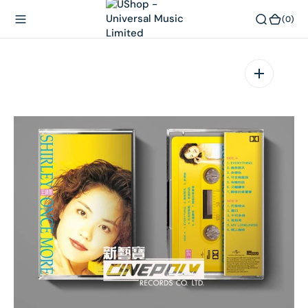
內
(0)
(0)
容
在
相
簿
中
開
啟