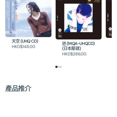
天空 (UHQ CD)
天
迷 (MQA-UHQCD)
HKD$148.00
U
(日本壓碟)
碟
HKD$286.00
H
產品推介