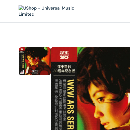
內
容
在
相
簿