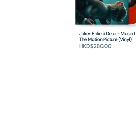
Joker: Folie à Deux - Music 
The Motion Picture (Vinyl)
HKD$280.00