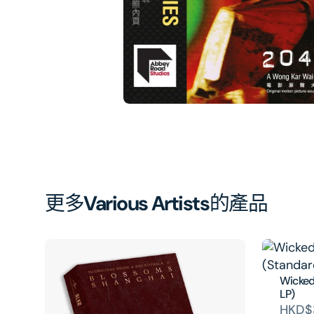
中
開
啟
第
1
張
圖
片
更多
Various Artists
的產品
Wicked
LP)
HKD$