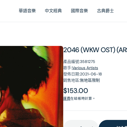
華語音樂
中文經典
國際音樂
古典爵士
2046 (WKW OST) (AR
產品編號:
3581275
歌手:
Various Artists
發佈日期:
2021-06-18
銷售地區:
無地區限制
原
$153.00
價
運費
在結帳時計算。