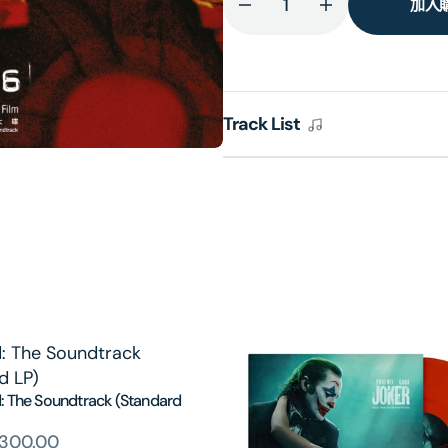
加入
減
增
少
加
2046
2046
(WKW
(WKW
OST)
OST)
Track List
(ARS
(ARS
CD)
CD)
的
的
數
數
量
量
: The Soundtrack (Standard
300.00