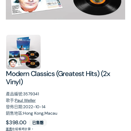
第
1
張
圖
片
Modern Classics (Greatest Hits) (2x
Vinyl)
產品編號:
3579341
歌手:
Paul Weller
發佈日期:
2022-10-14
銷售地區:
Hong Kong,Macau
原
$398.00
已售罄
價
運費
在結帳時計算。