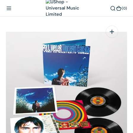
內
(0)
(0)
容
在
相
簿
中
開
啟