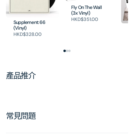
Fly On The Wall
(3x Vinyl)
HKD$351.00
Supplement: 66
(Vinyl)
22
Vi
HKD$328.00
H
產品推介
常見問題