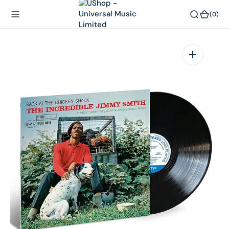
內
(0)
(0)
容
在
相
簿
中
開
啟