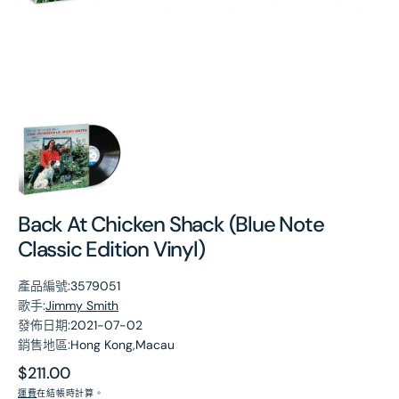
第
1
張
圖
片
Back At Chicken Shack (Blue Note
Classic Edition Vinyl)
產品編號:
3579051
歌手:
Jimmy Smith
發佈日期:
2021-07-02
銷售地區:
Hong Kong,Macau
原
$211.00
價
運費
在結帳時計算。