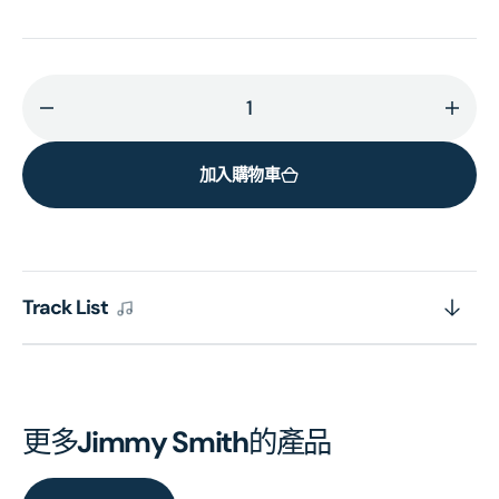
減
增
少
加
加入購物車
Back
Back
At
At
Chicken
Chic
Shack
Shac
(Blue
(Blue
Track List
Note
Note
Classic
Class
Edition
Editi
Vinyl)
Vinyl
的
的
更多
Jimmy Smith
的產品
數
數
量
量