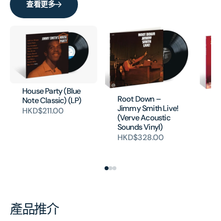
查看更多
House Party (Blue
Root Down –
Note Classic) (LP)
Th
Jimmy Smith Live!
HKD$211.00
In
(Verve Acoustic
Sm
Sounds Vinyl)
Ac
HKD$328.00
Vi
H
產品推介